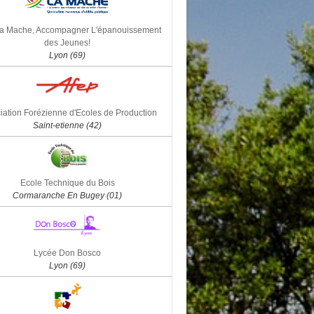
la Mache, Accompagner L'épanouissement
des Jeunes!
Lyon (69)
iation Forézienne d'Ecoles de Production
Saint-etienne (42)
Ecole Technique du Bois
Cormaranche En Bugey (01)
Lycée Don Bosco
Lyon (69)