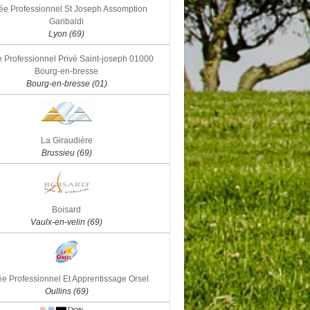
ée Professionnel St Joseph Assomption
Garibaldi
Lyon (69)
 Professionnel Privé Saint-joseph 01000
Bourg-en-bresse
Bourg-en-bresse (01)
La Giraudière
Brussieu (69)
Boisard
Vaulx-en-velin (69)
e Professionnel Et Apprentissage Orsel
Oullins (69)