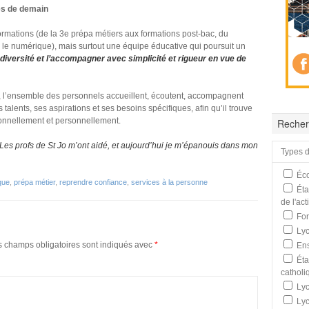
es de demain
ormations (de la 3
e
prépa métiers aux formations post-bac, du
r le numérique), mais surtout une équipe éducative qui poursuit un
diversité et l’accompagner avec simplicité et rigueur en vue de
s, l’ensemble des personnels accueillent, écoutent, accompagnent
 talents, ses aspirations et ses besoins spécifiques, afin qu’il trouve
ionnellement et personnellement.
Recher
 Les profs de St Jo m’ont aidé, et aujourd’hui je m’épanouis dans mon
Types d
Éco
que
,
prépa métier
,
reprendre confiance
,
services à la personne
Éta
de l'ac
For
Lyc
s champs obligatoires sont indiqués avec
*
Ens
Éta
catholi
Lyc
Lyc