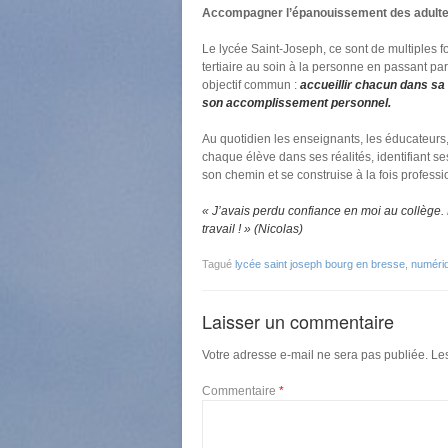
Accompagner l’épanouissement des adult
Le lycée Saint-Joseph, ce sont de multiples f
tertiaire au soin à la personne en passant pa
objectif commun :
accueillir chacun dans sa 
son accomplissement personnel.
Au quotidien les enseignants, les éducateur
chaque élève dans ses réalités, identifiant ses
son chemin et se construise à la fois profess
« J’avais perdu confiance en moi au collège.
travail ! » (Nicolas)
Tagué
lycée saint joseph bourg en bresse
,
numéri
Laisser un commentaire
Votre adresse e-mail ne sera pas publiée.
Le
Commentaire
*