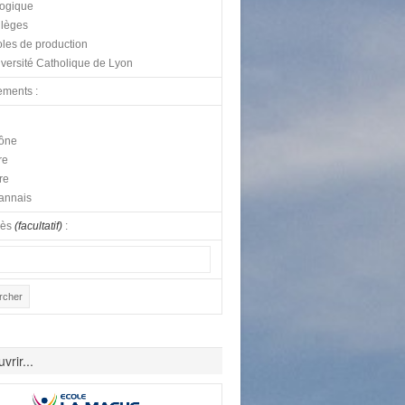
logique
lèges
les de production
versité Catholique de Lyon
ements :
ône
re
re
annais
lès
(facultatif)
:
vrir...