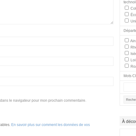
techno
Col
Éco
Uni
Départ
Ain
Rh
Isè
Loi
Ro
Mots C
 dans le navigateur pour mon prochain commentaire.
À décou
irables.
En savoir plus sur comment les données de vos