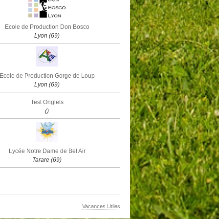
Ecole de Production Don Bosco
Lyon (69)
Ecole de Production Gorge de Loup
Lyon (69)
Test Onglets
()
Lycée Notre Dame de Bel Air
Tarare (69)
Vacances Utiles