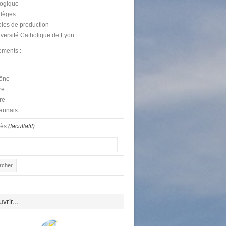
logique
lèges
les de production
versité Catholique de Lyon
ements :
ône
re
re
annais
lès
(facultatif)
:
vrir...