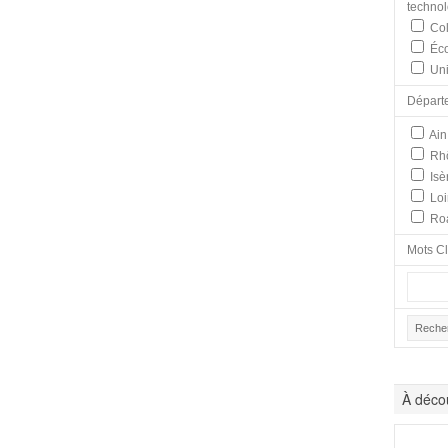
techno
Col
Éco
Uni
Départ
Ain
Rh
Isè
Loi
Ro
Mots C
À décou