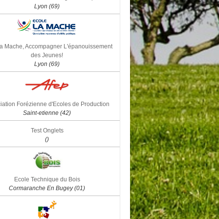
Lyon (69)
la Mache, Accompagner L'épanouissement
des Jeunes!
Lyon (69)
iation Forézienne d'Ecoles de Production
Saint-etienne (42)
Test Onglets
()
Ecole Technique du Bois
Cormaranche En Bugey (01)