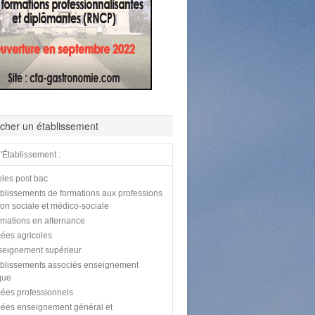
cher un établissement
'Établissement :
les post bac
blissements de formations aux professions
tion sociale et médico-sociale
mations en alternance
ées agricoles
eignement supérieur
blissements associés enseignement
que
ées professionnels
ées enseignement général et