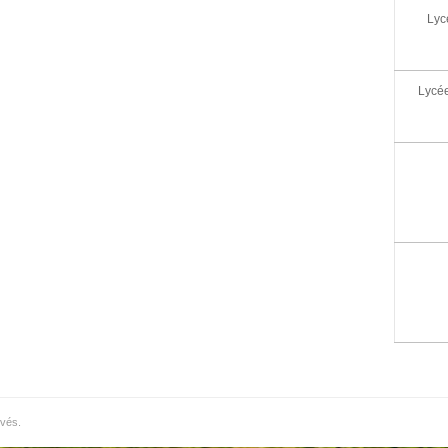
Lyc
Lycée
rvés.