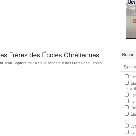
 les Frères des Écoles Chrétiennes
Recher
aint Jean-Baptiste de La Salle, fondateur des Frères des Écoles
Types d
Éco
Éta
de l'ac
For
Lyc
Ens
Éta
catholi
Lyc
Lyc