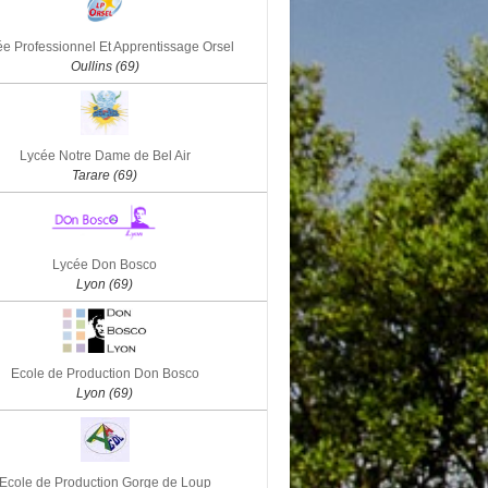
e Professionnel Et Apprentissage Orsel
Oullins (69)
Lycée Notre Dame de Bel Air
Tarare (69)
Lycée Don Bosco
Lyon (69)
Ecole de Production Don Bosco
Lyon (69)
Ecole de Production Gorge de Loup