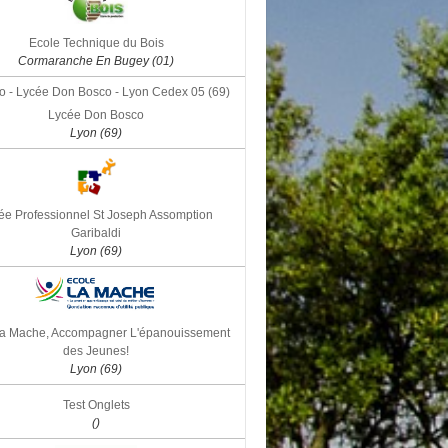
Ecole Technique du Bois
Cormaranche En Bugey (01)
Lycée Don Bosco
Lyon (69)
ée Professionnel St Joseph Assomption
Garibaldi
Lyon (69)
la Mache, Accompagner L'épanouissement
des Jeunes!
Lyon (69)
Test Onglets
()