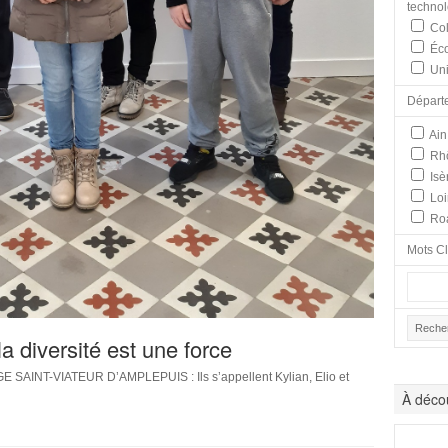
techno
Col
Éco
Uni
Départ
Ain
Rh
Isè
Loi
Ro
Mots C
la diversité est une force
INT-VIATEUR D’AMPLEPUIS : Ils s’appellent Kylian, Elio et
À décou