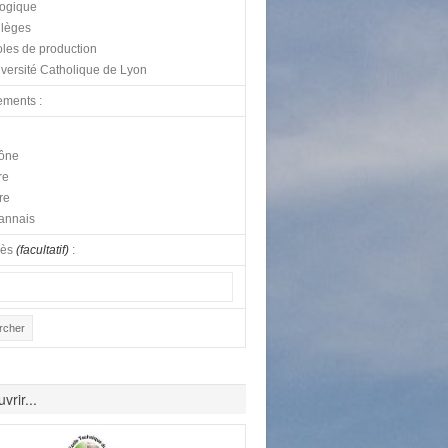
logique
lèges
les de production
versité Catholique de Lyon
ements :
ône
re
re
annais
lès
(facultatif)
:
vrir...