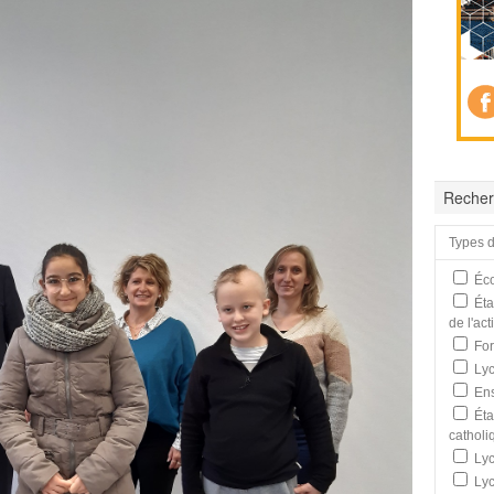
Recher
Types d
Éco
Éta
de l'ac
For
Lyc
Ens
Éta
catholi
Lyc
Lyc