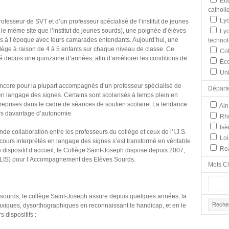
Éta
catholi
Lyc
 professeur de SVT et d’un professeur spécialisé de l’institut de jeunes
e le même site que l’institut de jeunes sourds), une poignée d’élèves
Lyc
les à l’époque avec leurs camarades entendants. Aujourd’hui, une
techno
llège à raison de 4 à 5 enfants sur chaque niveau de classe. Ce
Col
é depuis une quinzaine d’années, afin d’améliorer les conditions de
Éco
Uni
encore pour la plupart accompagnés d’un professeur spécialisé de
Départ
rs en langage des signes. Certains sont scolarisés à temps plein en
reprises dans le cadre de séances de soutien scolaire. La tendance
Ain
ers davantage d’autonomie.
Rh
Isè
de collaboration entre les professeurs du collège et ceux de l’I.J.S.
Loi
 cours interprétés en langage des signes s’est transformé en véritable
Ro
 dispositif d’accueil, le Collège Saint-Joseph dispose depuis 2007,
(ULIS) pour l’Accompagnement des Elèves Sourds.
Mots C
 sourds, le collège Saint-Joseph assure depuis quelques années, la
axiques, dysorthographiques en reconnaissant le handicap, et en le
 dispositifs :