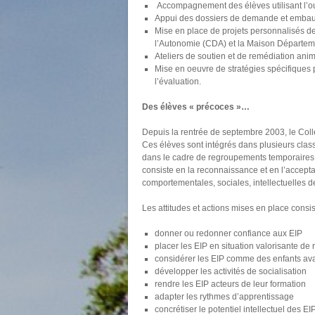
Accompagnement des élèves utilisant l’out
Appui des dossiers de demande et embauche
Mise en place de projets personnalisés de
l’Autonomie (CDA) et la Maison Départe
Ateliers de soutien et de remédiation ani
Mise en oeuvre de stratégies spécifiques 
l’évaluation.
Des élèves « précoces »…
Depuis la rentrée de septembre 2003, le Coll
Ces élèves sont intégrés dans plusieurs class
dans le cadre de regroupements temporaires c
consiste en la reconnaissance et en l’acceptat
comportementales, sociales, intellectuelles des
Les attitudes et actions mises en place consis
donner ou redonner confiance aux EIP
placer les EIP en situation valorisante de 
considérer les EIP comme des enfants ava
développer les activités de socialisation
rendre les EIP acteurs de leur formation
adapter les rythmes d’apprentissage
concrétiser le potentiel intellectuel des EIP