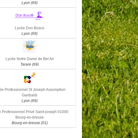
Lyon (69)
Lycée Don Bosco
Lyon (69)
Lycée Notre Dame de Bel Air
Tarare (69)
ée Professionnel St Joseph Assomption
Garibaldi
Lyon (69)
 Professionnel Privé Saint-joseph 01000
Bourg-en-bresse
Bourg-en-bresse (01)