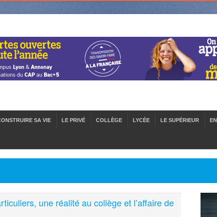
CONSTRUIRE SA VIE
LE PRIVÉ
COLLÈGE
LYCÉE
LE SUPÉRIEUR
EN
iculiers, une réalité au collège et l’affaire de