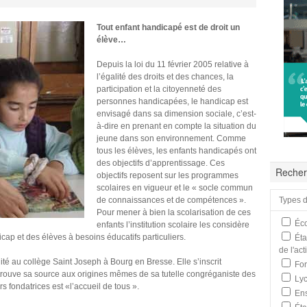
Tout enfant handicapé est de droit un
élève…
Depuis la loi du 11 février 2005 relative à
l’égalité des droits et des chances, la
participation et la citoyenneté des
personnes handicapées, le handicap est
envisagé dans sa dimension sociale, c’est-
à-dire en prenant en compte la situation du
jeune dans son environnement. Comme
tous les élèves, les enfants handicapés ont
des objectifs d’apprentissage. Ces
Recher
objectifs reposent sur les programmes
scolaires en vigueur et le « socle commun
de connaissances et de compétences ».
Types d
Pour mener à bien la scolarisation de ces
Éco
enfants l’institution scolaire les considère
ap et des élèves à besoins éducatifs particuliers.
Éta
de l'ac
ité au collège Saint Joseph à Bourg en Bresse. Elle s’inscrit
For
 trouve sa source aux origines mêmes de sa tutelle congréganiste des
Lyc
 fondatrices est «l’accueil de tous ».
Ens