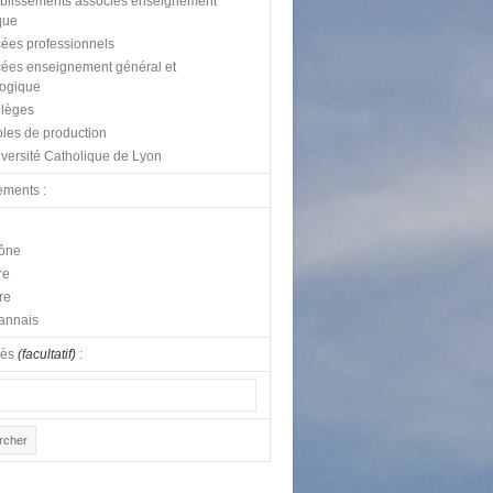
blissements associés enseignement
que
ées professionnels
ées enseignement général et
logique
lèges
les de production
versité Catholique de Lyon
ements :
ône
re
re
annais
lès
(facultatif)
: