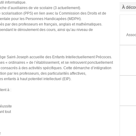
il informatique.
À décou
 d’auxiliaires de vie scolaire (3 actuellement).
 scolarisation (PPS) en lien avec la Commission des Droits et de
mentale pour les Personnes Handicapées (MDPH).
més par des professeurs en français, anglais et mathématiques.
pendant le déroulement des cours, ainsi qu’au niveau de
Assoc
ège Saint-Joseph accueille des Enfants Intellectuellement Précoces.
es « ordinaires » de l’établissement, et se retrouvent ponctuellement
onsacrés à des activités spécifiques. Cette démarche d’intégration
ion par les professeurs, des particularités affectives,
 enfants à haut potentiel intellectuel (EIP).
tent à :
réussite
nt tout
.