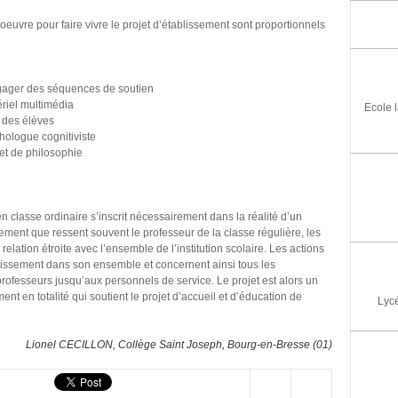
uvre pour faire vivre le projet d’établissement sont proportionnels
ager des séquences de soutien
riel multimédia
Ecole 
i des élèves
ologue cognitiviste
et de philosophie
n classe ordinaire s’inscrit nécessairement dans la réalité d’un
lement que ressent souvent le professeur de la classe régulière, les
elation étroite avec l’ensemble de l’institution scolaire. Les actions
ablissement dans son ensemble et concernent ainsi tous les
professeurs jusqu’aux personnels de service. Le projet est alors un
ement en totalité qui soutient le projet d’accueil et d’éducation de
Lycé
Lionel CECILLON, Collège Saint Joseph, Bourg-en-Bresse (01)