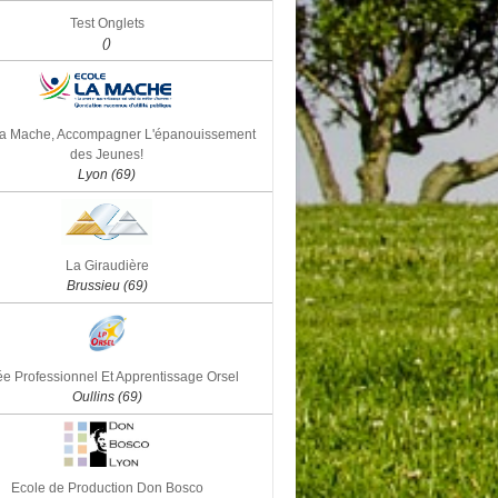
Test Onglets
()
la Mache, Accompagner L'épanouissement
des Jeunes!
Lyon (69)
La Giraudière
Brussieu (69)
e Professionnel Et Apprentissage Orsel
Oullins (69)
Ecole de Production Don Bosco