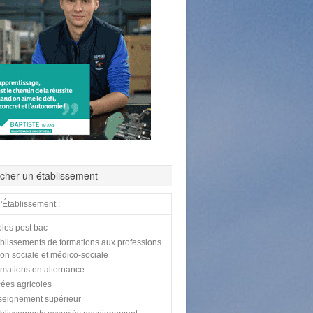
cher un établissement
'Établissement :
les post bac
blissements de formations aux professions
tion sociale et médico-sociale
mations en alternance
ées agricoles
eignement supérieur