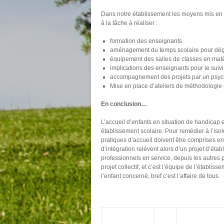
Dans notre établissement les moyens mis en oe
à la tâche à réaliser :
formation des enseignants
aménagement du temps scolaire pour dég
équipement des salles de classes en maté
implications des enseignants pour le suiv
accompagnement des projets par un psych
Mise en place d’ateliers de méthodologie 
En conclusion…
L’accueil d’enfants en situation de handicap e
établissement scolaire. Pour remédier à l’iso
pratiques d’accueil doivent être comprises en r
d’intégration relèvent alors d’un projet d’ét
professionnels en service, depuis les autres 
projet collectif, et c’est l’équipe de l’établiss
l’enfant concerné, bref c’est l’affaire de tous.