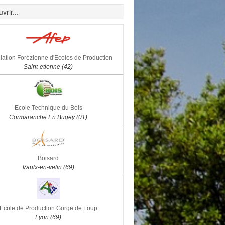
vrir...
iation Forézienne d'Ecoles de Production
Saint-etienne (42)
Ecole Technique du Bois
Cormaranche En Bugey (01)
Boisard
Vaulx-en-velin (69)
Ecole de Production Gorge de Loup
Lyon (69)