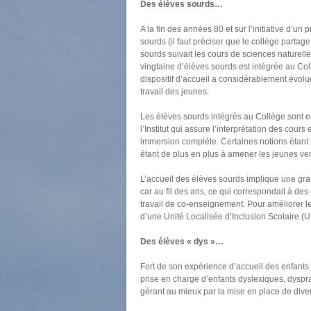
Des élèves sourds…
A la fin des années 80 et sur l’initiative d’un
sourds (il faut préciser que le collège partag
sourds suivait les cours de sciences naturel
vingtaine d’élèves sourds est intégrée au Co
dispositif d’accueil a considérablement évolu
travail des jeunes.
Les élèves sourds intégrés au Collège sont 
l’Institut qui assure l’interprétation des cou
immersion complète. Certaines notions étant 
étant de plus en plus à amener les jeunes v
L’accueil des élèves sourds implique une gran
car au fil des ans, ce qui correspondait à des
travail de co-enseignement. Pour améliorer le
d’une Unité Localisée d’Inclusion Scolaire 
Des élèves « dys »…
Fort de son expérience d’accueil des enfants
prise en charge d’enfants dyslexiques, dyspr
gérant au mieux par la mise en place de divers