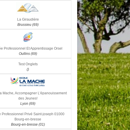
La Giraudière
Brussieu (69)
e Professionnel Et Apprentissage Orsel
Oullins (69)
Test Onglets
()
la Mache, Accompagner L'épanouissement
des Jeunes!
Lyon (69)
 Professionnel Privé Saint-joseph 01000
Bourg-en-bresse
Bourg-en-bresse (01)