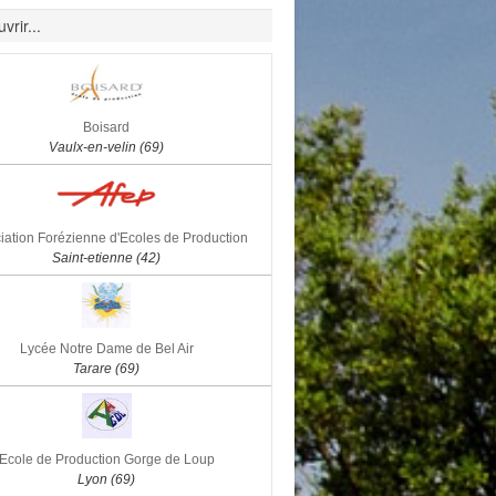
vrir...
Boisard
Vaulx-en-velin (69)
iation Forézienne d'Ecoles de Production
Saint-etienne (42)
Lycée Notre Dame de Bel Air
Tarare (69)
Ecole de Production Gorge de Loup
Lyon (69)