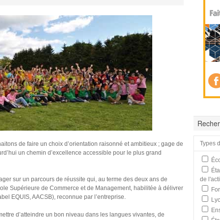
Recher
Types d
itons de faire un choix d’orientation raisonné et ambitieux ; gage de
ourd’hui un chemin d’excellence accessible pour le plus grand
Éco
Éta
gager sur un parcours de réussite qui, au terme des deux ans de
de l'ac
cole Supérieure de Commerce et de Management, habilitée à délivrer
For
label EQUIS, AACSB), reconnue par l’entreprise.
Lyc
Ens
rmettre d’atteindre un bon niveau dans les langues vivantes, de