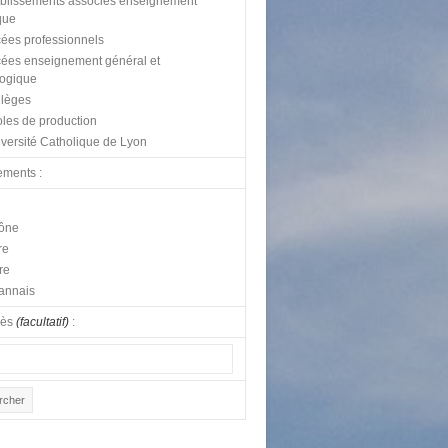
blissements associés enseignement
que
ées professionnels
ées enseignement général et
logique
lèges
les de production
versité Catholique de Lyon
ements :
ône
re
re
annais
lès
(facultatif)
: