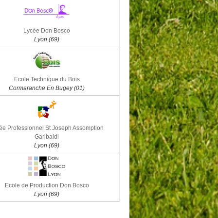
Lycée Don Bosco
Lyon (69)
Ecole Technique du Bois
Cormaranche En Bugey (01)
ée Professionnel St Joseph Assomption
Garibaldi
Lyon (69)
Ecole de Production Don Bosco
Lyon (69)