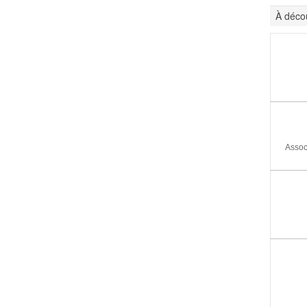
À décou
Assoc