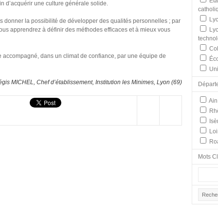
Éta
in d’acquérir une culture générale solide.
catholi
Lyc
us donner la possibilité de développer des qualités personnelles ; par
 vous apprendrez à définir des méthodes efficaces et à mieux vous
Lyc
techno
Col
être accompagné, dans un climat de confiance, par une équipe de
Éco
Uni
gis MICHEL, Chef d’établissement, Institution les Minimes, Lyon (69)
Départ
Ain
Rh
Isè
Loi
Ro
Mots C