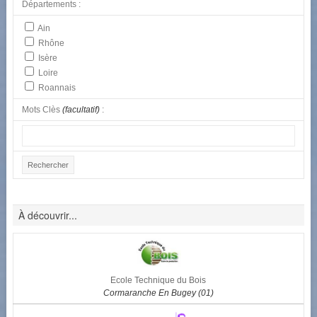
Départements :
Ain
Rhône
Isère
Loire
Roannais
Mots Clès
(facultatif)
:
À découvrir...
Ecole Technique du Bois
Cormaranche En Bugey (01)