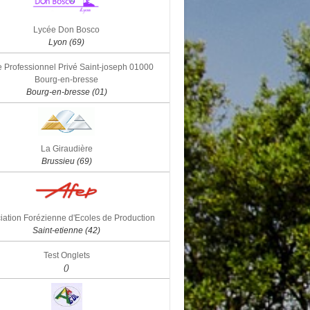
Lycée Don Bosco
Lyon (69)
 Professionnel Privé Saint-joseph 01000
Bourg-en-bresse
Bourg-en-bresse (01)
La Giraudière
Brussieu (69)
iation Forézienne d'Ecoles de Production
Saint-etienne (42)
Test Onglets
()