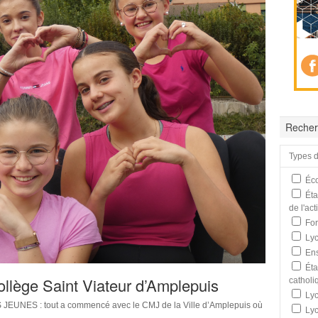
Recher
Types d
Éco
Éta
de l'ac
For
Lyc
Ens
Éta
ollège Saint Viateur d’Amplepuis
catholi
Lyc
UNES : tout a commencé avec le CMJ de la Ville d’Amplepuis où
Lyc