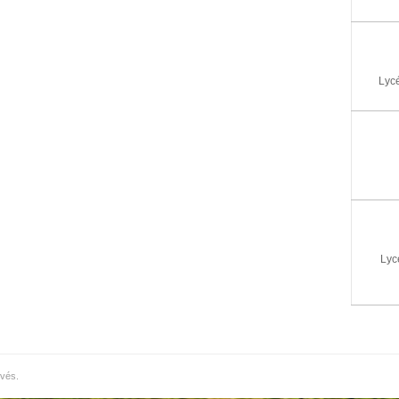
Lycé
Lyc
rvés.