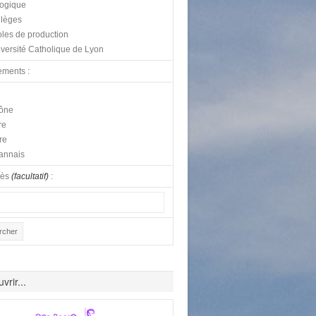
logique
lèges
les de production
versité Catholique de Lyon
ements :
ône
re
re
annais
lès
(facultatif)
:
vrir...