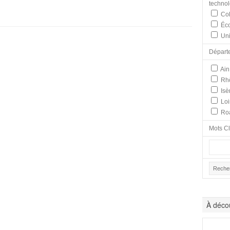
techno
Col
Éco
Uni
Départ
Ain
Rh
Isè
Loi
Ro
Mots C
À décou