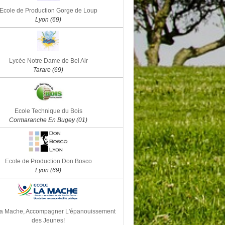
Ecole de Production Gorge de Loup
Lyon (69)
Lycée Notre Dame de Bel Air
Tarare (69)
Ecole Technique du Bois
Cormaranche En Bugey (01)
Ecole de Production Don Bosco
Lyon (69)
la Mache, Accompagner L'épanouissement
des Jeunes!